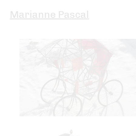
Marianne Pascal