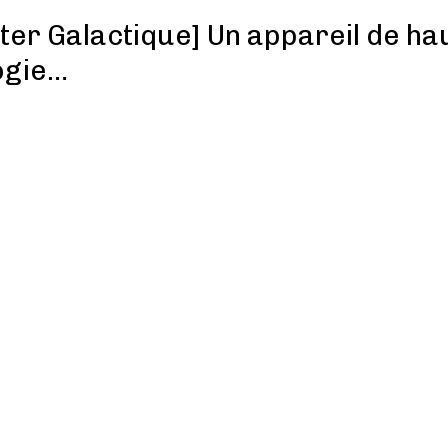
nter Galactique] Un appareil de ha
ogie…