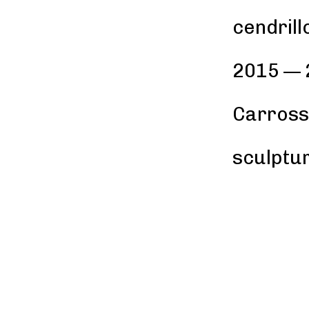
cendrill
2015 — 
Carrosse
sculptu