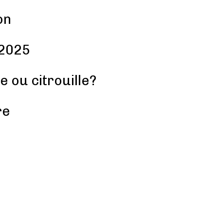
on
2025
 ou citrouille?
re